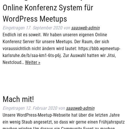
Online Konferenz System für
WordPress Meetups
Eingetragen
17. September 2020
von
saasweb-admin
Endlich ist es soweit. Wir haben unseren eigenen Online
Konferenz Server für unsere Meetups. Der Raum, der sich
voraussichtlich nicht ändern wird lautet: https://bbb.wpmeetup-
karlsruhe.de/b/saa-km1-6ts-p6j. Zur Auswahl hatten wir Jitsi,
Nextcloud…
Weiter »
Mach mit!
Eingetragen
12. Februar 2020
von
saasweb-admin
Unsere WordPress-Meetup-Webseite hat über die letzten Jahre
ein wenig Staub angesetzt, so dass wir gerne einen Frühjahrsputz
machen würden.Um daraus ein Community-Event zu machen,