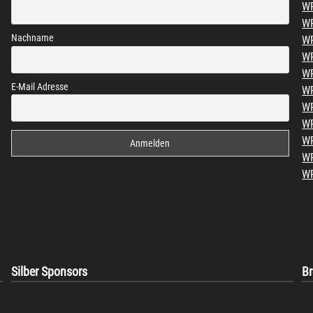
WP
WP
Nachname
WP
W
WP
E-Mail Adresse
WP
WP
W
WP
W
WP
Silber Sponsors
B