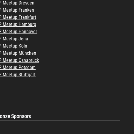
 Meetup Dresden
 Meetup Franken
 Meetup Frankfurt
P Meetup Hamburg
 Meetup Hannover
 Meetup Jena
 Meetup Köln
P Meetup München
 Meetup Osnabrück
P Meetup Potsdam
 Meetup Stuttgart
ronze Sponsors