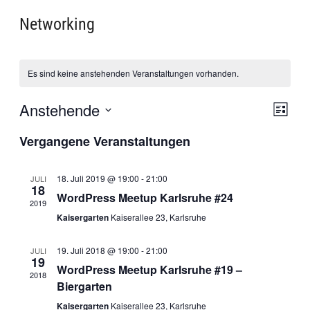
Networking
Es sind keine anstehenden Veranstaltungen vorhanden.
Anstehende
Ansi
Veran
Liste
Ansich
Datum
Navi
Vergangene Veranstaltungen
wählen.
Navig
18. Juli 2019 @ 19:00
-
21:00
JULI
18
WordPress Meetup Karlsruhe #24
2019
Kaisergarten
Kaiserallee 23, Karlsruhe
19. Juli 2018 @ 19:00
-
21:00
JULI
19
WordPress Meetup Karlsruhe #19 –
2018
Biergarten
Kaisergarten
Kaiserallee 23, Karlsruhe