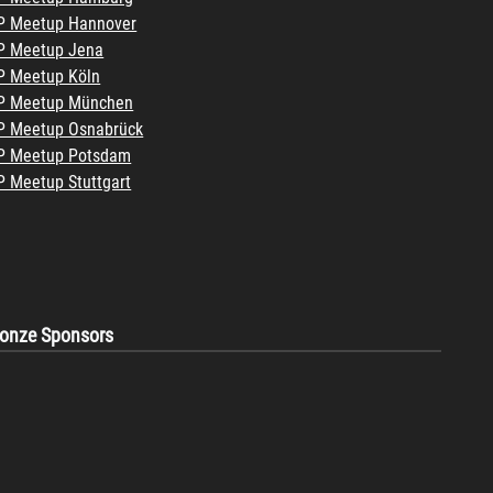
 Meetup Hannover
 Meetup Jena
 Meetup Köln
P Meetup München
 Meetup Osnabrück
P Meetup Potsdam
 Meetup Stuttgart
ronze Sponsors