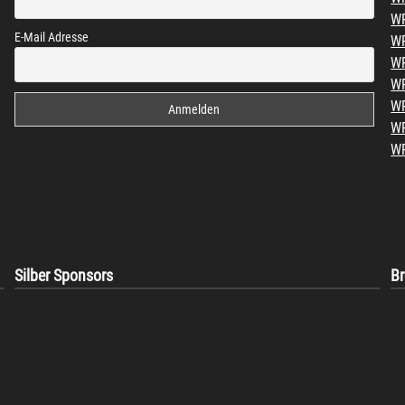
WP
E-Mail Adresse
WP
WP
W
WP
W
WP
Silber Sponsors
B