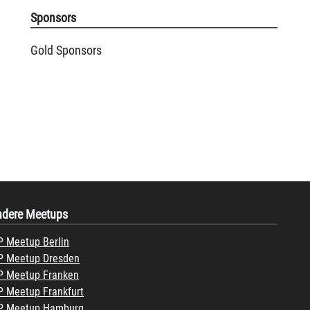
Sponsors
Gold Sponsors
ndere Meetups
 Meetup Berlin
 Meetup Dresden
 Meetup Franken
 Meetup Frankfurt
P Meetup Hamburg