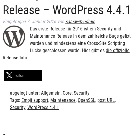
Release – WordPress 4.4.1
Eingetragen
7. Januar 2016
von
saasweb-admin
Das erste Release für 2016 ist ein Security und
Maintenance Release in dem
zahlreiche Bugs gefixt
wurden und mindestens eine Cross-Site Scripting
Lücke geschlossen wurde. Hier gibt es
die offizielle
Release Info
.
teilen
abgelegt unter:
Allgemein
,
Core
,
Security
Tags:
Emoji support
,
Maintenance
,
OpenSSL
,
post URL
,
Security
,
WordPress 4.4.1