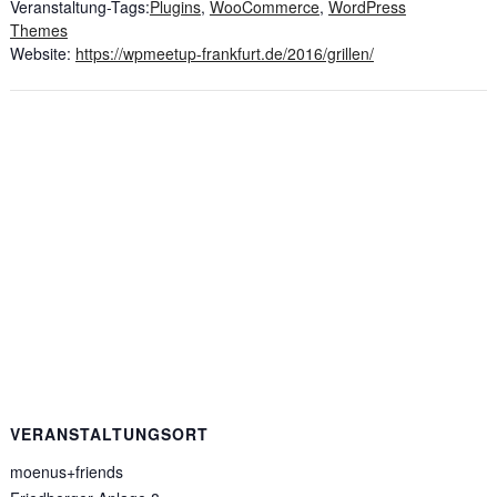
Veranstaltung-Tags:
Plugins
,
WooCommerce
,
WordPress
Themes
Website:
https://wpmeetup-frankfurt.de/2016/grillen/
VERANSTALTUNGSORT
moenus+friends