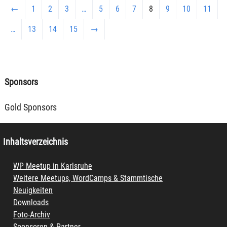
←
1
2
3
…
5
6
7
8
9
10
11
…
13
14
15
→
Sponsors
Gold Sponsors
Inhaltsverzeichnis
WP Meetup in Karlsruhe
Weitere Meetups, WordCamps & Stammtische
Neuigkeiten
Downloads
Foto-Archiv
Sponsoren & Partner