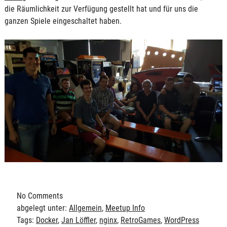
die Räumlichkeit zur Verfügung gestellt hat und für uns die
ganzen Spiele eingeschaltet haben.
No
Comments
abgelegt unter:
Allgemein
,
Meetup Info
Tags:
Docker
,
Jan Löffler
,
nginx
,
RetroGames
,
WordPress