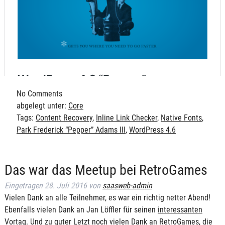
No
Comments
abgelegt unter:
Core
Tags:
Content Recovery
,
Inline Link Checker
,
Native Fonts
,
Park Frederick “Pepper” Adams III
,
WordPress 4.6
Das war das Meetup bei RetroGames
Eingetragen
28. Juli 2016
von
saasweb-admin
Vielen Dank an alle Teilnehmer, es war ein richtig netter Abend!
Ebenfalls vielen Dank an Jan Löffler für seinen
interessanten
Vortag
. Und zu guter Letzt noch vielen Dank an RetroGames, die